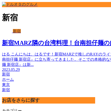
新宿
新宿
新宿MARZ隣の台湾料理！台南担仔麺
はる こんにちは、はるです！新宿MARZで推しのRAYの
南担仔麺 新宿店』に立ち寄ってきました。そこでの本格的な
麺 新宿店』は新...
2023.05.29
新宿
ホーム
東京
新宿
お店をさらに探す
カテゴリー