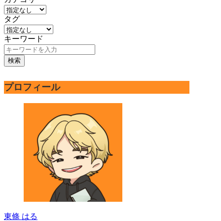
タグ
キーワード
検索
プロフィール
東條 はる