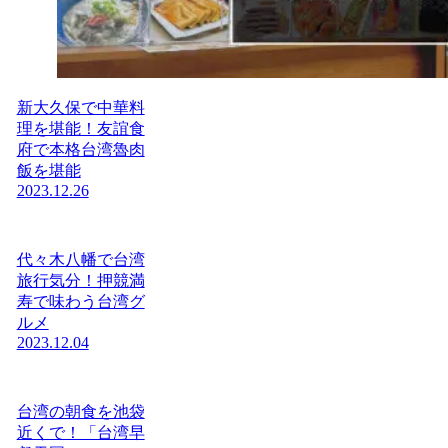
新大久保で中華料
理を堪能！友誼食
府で本格台湾魯肉
飯を堪能
2023.12.26
代々木八幡で台湾
旅行気分！押競満
寿で味わう台湾グ
ルメ
2023.12.04
台湾の朝食を池袋
近くで！「台湾早