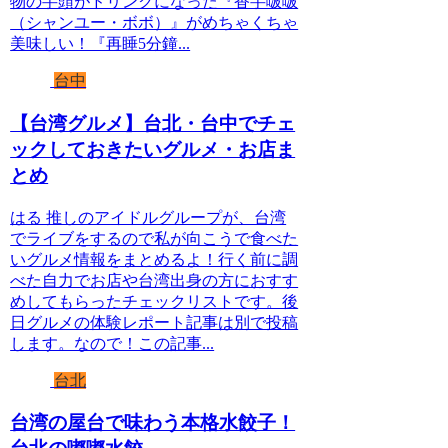
物の芋頭がドリンクになった『香芋啵啵
（シャンユー・ボボ）』がめちゃくちゃ
美味しい！『再睡5分鐘...
台中
【台湾グルメ】台北・台中でチェ
ックしておきたいグルメ・お店ま
とめ
はる 推しのアイドルグループが、台湾
でライブをするので私が向こうで食べた
いグルメ情報をまとめるよ！行く前に調
べた自力でお店や台湾出身の方におすす
めしてもらったチェックリストです。後
日グルメの体験レポート記事は別で投稿
します。なので！この記事...
台北
台湾の屋台で味わう本格水餃子！