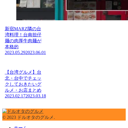
新宿MARZ隣の台
湾料理！台南担仔
麺の肉厚牛肉麺が
本格的
2023.05.29
2023.06.01
【台湾グルメ】台
北・台中でチェッ
クしておきたいグ
ルメ・お店まとめ
2023.02.17
2023.03.18
© 2023 ドルオタのグルメ.
ホーム