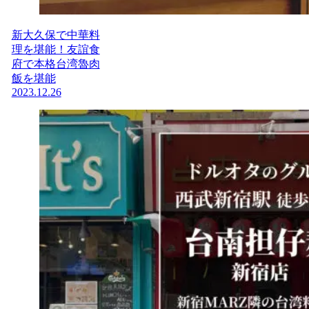
新大久保で中華料
理を堪能！友誼食
府で本格台湾魯肉
飯を堪能
2023.12.26