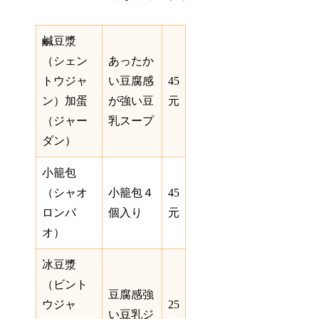
鹹豆漿
（シェン
あったか
トウジャ
い豆腐感
45
ン）加蛋
が強い豆
元
（ジャー
乳スープ
ダン）
小籠包
（シャオ
小籠包４
45
ロンパ
個入り
元
オ）
冰豆漿
（ビント
豆腐感強
ウジャ
25
い豆乳ジ