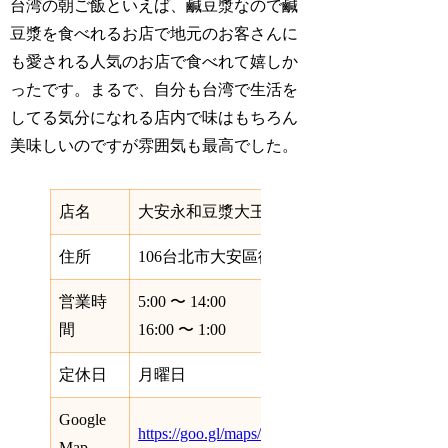
台湾の朝ご飯といえば、鹹豆漿なので鹹
豆漿を食べれるお店で地元のお客さんに
も愛される人気のお店で食べれて嬉しか
ったです。まるで、自分も台湾で生活を
してる気分になれる店内で味はもちろん
美味しいのですが雰囲気も最高でした。
店名
大安永和豆漿大王
住所
106台北市大安區復興南路二段102號
営業時
5:00 〜 14:00
間
16:00 〜 1:00
定休日
月曜日
Google
https://goo.gl/maps/w86VKYvtAMvNGkme7
Map