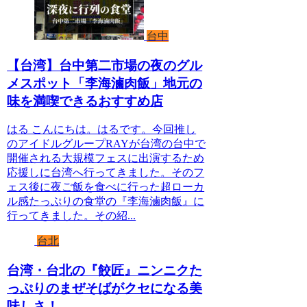
台中
【台湾】台中第二市場の夜のグル
メスポット「李海滷肉飯」地元の
味を満喫できるおすすめ店
はる こんにちは。はるです。今回推し
のアイドルグループRAYが台湾の台中で
開催される大規模フェスに出演するため
応援しに台湾へ行ってきました。そのフ
ェス後に夜ご飯を食べに行った超ローカ
ル感たっぷりの食堂の『李海滷肉飯』に
行ってきました。その紹...
台北
台湾・台北の『餃匠』ニンニクた
っぷりのまぜそばがクセになる美
味しさ！