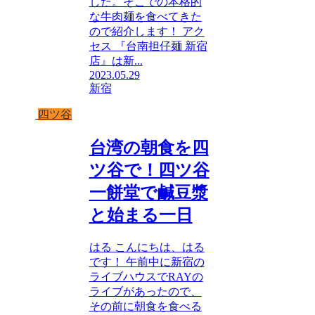
した。そこでの本格的
な牛肉麺を食べてきた
ので紹介します！ アク
セス 『台南担仔麺 新宿
店』は新...
2023.05.29
新宿
四ツ谷
台湾の朝食を四
ツ谷で！四ツ谷
一餅堂で鹹豆漿
と始まる一日
はる こんにちは、はる
です！ 午前中に新宿の
ライブハウスでRAYの
ライブがあったので、
その前に朝食を食べる