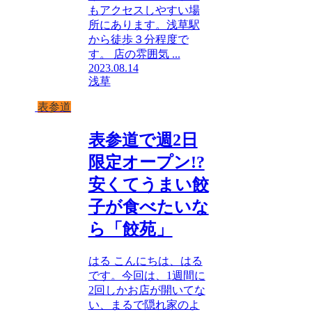
もアクセスしやすい場
所にあります。浅草駅
から徒歩３分程度で
す。 店の雰囲気 ...
2023.08.14
浅草
表参道
表参道で週2日
限定オープン!?
安くてうまい餃
子が食べたいな
ら「餃苑」
はる こんにちは、はる
です。今回は、1週間に
2回しかお店が開いてな
い、まるで隠れ家のよ