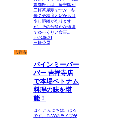
魯肉飯」は、最寄駅が
三軒茶屋駅ですが、徒
歩７分程度と駅からは
少し距離があります
が、その分静かな環境
でゆっくりと食事...
2023.06.21
三軒茶屋
吉祥寺
バインミーバー
バー 吉祥寺店
で本場ベトナム
料理の味を堪
能！
はる こんにちは、はる
です。 RAYのライブが