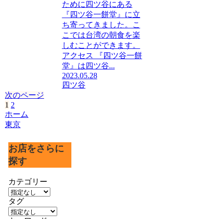
ために四ツ谷にある
『四ツ谷一餅堂』に立
ち寄ってきました。こ
こでは台湾の朝食を楽
しむことができます。
アクセス 『四ツ谷一餅
堂』は四ツ谷...
2023.05.28
四ツ谷
次のページ
1
2
次
ホーム
へ
東京
お店をさらに
探す
カテゴリー
タグ