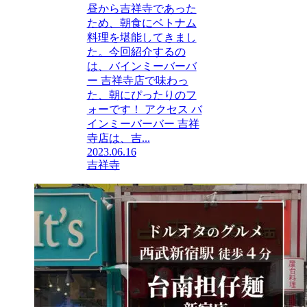
昼から吉祥寺であった
ため、朝食にベトナム
料理を堪能してきまし
た。今回紹介するの
は、バインミーバーバ
ー 吉祥寺店で味わっ
た、朝にぴったりのフ
ォーです！ アクセス バ
インミーバーバー 吉祥
寺店は、吉...
2023.06.16
吉祥寺