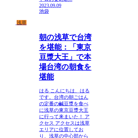
2023.09.09
池袋
浅草
朝の浅草で台湾
を堪能：「東京
豆漿大王」で本
場台湾の朝食を
堪能
はる こんにちは、はる
です。台湾の朝ごはん
の定番の鹹豆漿を食べ
に浅草の東京豆漿大王
に行って来まいた！ ア
クセス アクセスは浅草
エリアに位置してお
り、浅草の中心部から