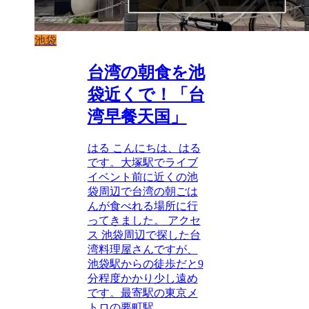
池袋
台湾の朝食を池
袋近くで！「台
湾早餐天国」
はる こんにちは、はる
です。大塚駅でライブ
イベント前に近くの池
袋周辺で台湾の朝ごは
んが食べれる場所に行
ってきました。 アクセ
ス 池袋周辺で探した台
湾料理屋さんですが、
池袋駅からの徒歩だと9
分程度かかり少し遠め
です。最寄駅の東京メ
トロの要町駅...