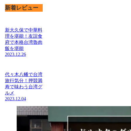
新着レビュー
新大久保で中華料
理を堪能！友誼食
府で本格台湾魯肉
飯を堪能
2023.12.26
代々木八幡で台湾
旅行気分！押競満
寿で味わう台湾グ
ルメ
2023.12.04