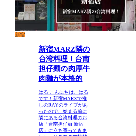
新宿
新宿MARZ隣の
台湾料理！台南
担仔麺の肉厚牛
肉麺が本格的
はる こんにちは、はる
です！新宿MARZで推
しのRAYのライブがあ
ったので、始まる前に
隣にある台湾料理のお
店『台南担仔麺 新宿
店』に立ち寄ってきま