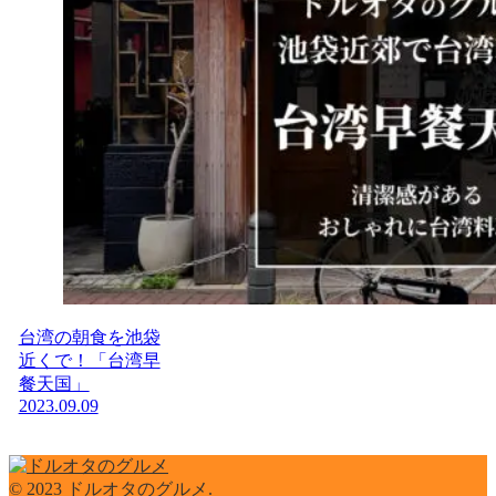
台湾の朝食を池袋
近くで！「台湾早
餐天国」
2023.09.09
© 2023 ドルオタのグルメ.