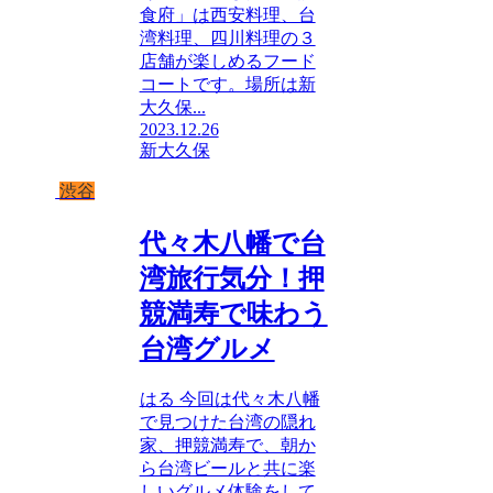
食府」は西安料理、台
湾料理、四川料理の３
店舗が楽しめるフード
コートです。場所は新
大久保...
2023.12.26
新大久保
渋谷
代々木八幡で台
湾旅行気分！押
競満寿で味わう
台湾グルメ
はる 今回は代々木八幡
で見つけた台湾の隠れ
家、押競満寿で、朝か
ら台湾ビールと共に楽
しいグルメ体験をして