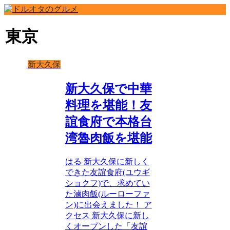
東京
新大久保
新大久保で中華
料理を堪能！友
誼食府で本格台
湾魯肉飯を堪能
はる 新大久保に新しく
できた友誼食府(ユウギ
ショクフ)で、求めてい
た滷肉飯(ルーローファ
ン)に出会えました！ ア
クセス 新大久保に新し
くオープンした「友誼