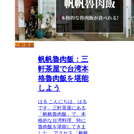
三軒茶屋
帆帆魯肉飯：三
軒茶屋で台湾本
格魯肉飯を堪能
しよう
はる こんにちは、はる
です。三軒茶屋にある
「帆帆魯肉飯」で、本
格的な台湾料理、特に
魯肉飯を堪能してきま
した。 アクセス 「帆帆