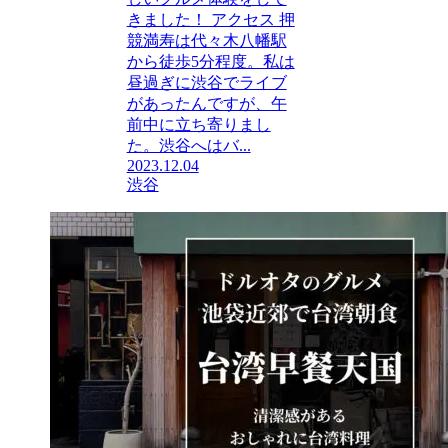
きました！ アクセス 押
競満寿は代々木八幡駅
から徒歩5分程度。私は
昼過ぎに渋谷でライブ
があったんですが、午
前中に立ち寄りまし
た。渋谷へはバ...
2023.12.04
渋谷