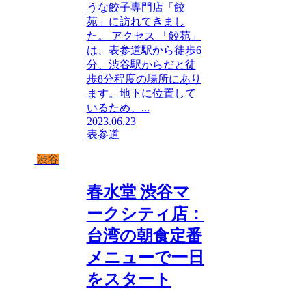
うな餃子専門店「餃
苑」に訪れてきまし
た。 アクセス 「餃苑」
は、表参道駅から徒歩6
分、渋谷駅からだと徒
歩8分程度の場所にあり
ます。地下に位置して
いるため、...
2023.06.23
表参道
渋谷
春水堂 渋谷マ
ークシティ店：
台湾の朝食定番
メニューで一日
をスタート