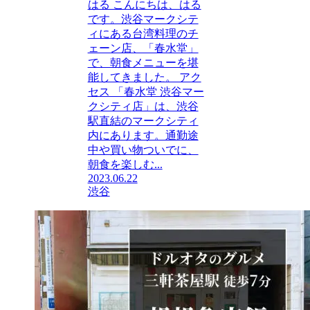
はる こんにちは、はる
です。渋谷マークシテ
ィにある台湾料理のチ
ェーン店、「春水堂」
で、朝食メニューを堪
能してきました。 アク
セス 「春水堂 渋谷マー
クシティ店」は、渋谷
駅直結のマークシティ
内にあります。通勤途
中や買い物ついでに、
朝食を楽しむ...
2023.06.22
渋谷